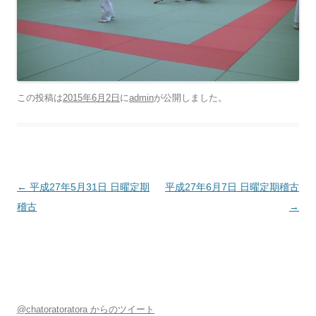
この投稿は
2015年6月2日
に
admin
が公開しました
。
投稿ナビゲーション
←
平成27年5月31日 日曜定期
平成27年6月7日 日曜定期稽古
稽古
→
@chatoratoratora からのツイート