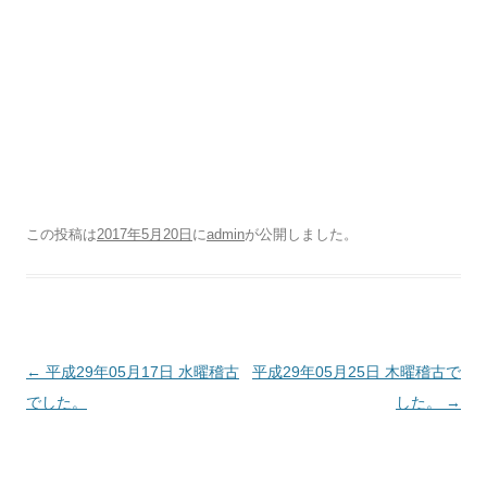
この投稿は
2017年5月20日
に
admin
が公開しました
。
投稿ナビゲーション
←
平成29年05月17日 水曜稽古
平成29年05月25日 木曜稽古で
でした。
した。
→