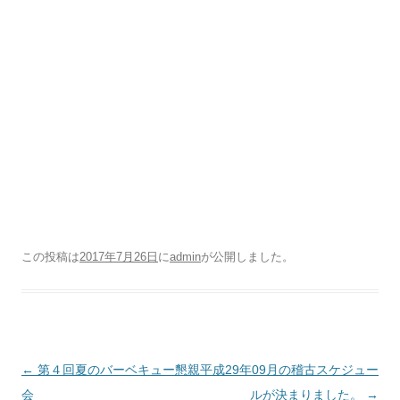
この投稿は
2017年7月26日
に
admin
が公開しました
。
投稿ナビゲーション
←
第４回夏のバーベキュー懇親
平成29年09月の稽古スケジュー
会
ルが決まりました。
→