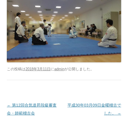
この投稿は
2018年3月11日
に
admin
が公開しました
。
投稿ナビゲーション
←
第12回合気道昇段級審査
平成30年03月09日金曜稽古で
会・師範稽古会
した。
→