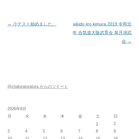
投稿ナビゲーション
←
小テスト始めました。
aikido jiro kimura 2019 令和元
年 合気道大阪武育会 皐月演武
会
→
@chatoratoratora からのツイート
2026年8月
月
火
水
木
金
土
日
1
2
3
4
5
6
7
8
9
10
11
12
13
14
15
16