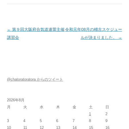
投稿ナビゲーション
←
第９回大阪府合気道連盟主催
令和元年08月の稽古スケジュー
講習会
ルが決まりました。
→
@chatoratoratora からのツイート
2026年8月
月
火
水
木
金
土
日
1
2
3
4
5
6
7
8
9
10
11
12
13
14
15
16