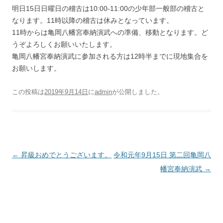
明日15日日曜日の稽古は10:00-11:00の少年部一般部の稽古と
なります。11時以降の稽古は休みとなっています。
11時からは亀岡八幡宮奉納演武への準備、移動となります。ど
うぞよろしくお願いいたします。
亀岡八幡宮奉納演武に参加される方は12時半までに現地集合を
お願いします。
この投稿は
2019年9月14日
に
admin
が公開しました
。
投稿ナビゲーション
←
昇級おめでとうございます。
令和元年9月15日 第二回亀岡八
幡宮奉納演武
→