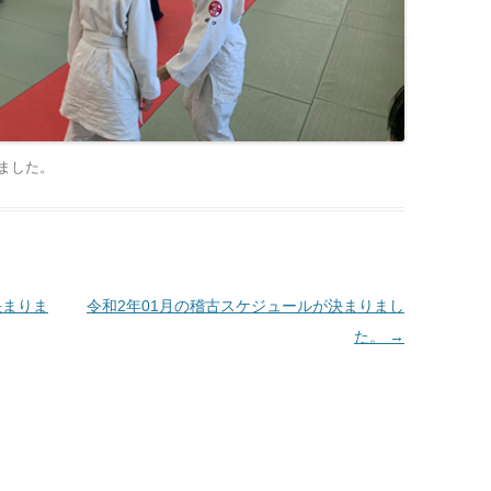
ました
。
決まりま
令和2年01月の稽古スケジュールが決まりまし
た。
→