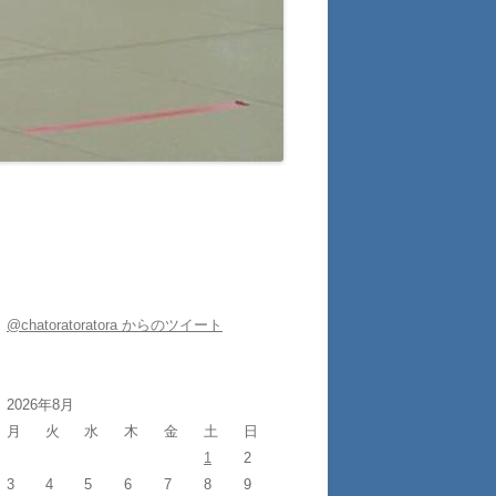
@chatoratoratora からのツイート
2026年8月
月
火
水
木
金
土
日
1
2
3
4
5
6
7
8
9