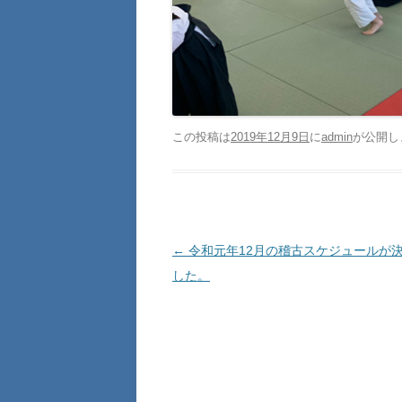
この投稿は
2019年12月9日
に
admin
が公開し
投稿ナビゲーション
←
令和元年12月の稽古スケジュールが
した。