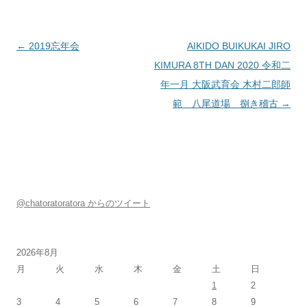
投稿ナビゲーション
←
2019忘年会
AIKIDO BUIKUKAI JIRO
KIMURA 8TH DAN 2020 令和二
年一月 大阪武育会 木村二郎師
範 八尾道場 捌き稽古
→
@chatoratoratora からのツイート
2026年8月
月
火
水
木
金
土
日
1
2
3
4
5
6
7
8
9