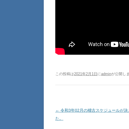
この投稿は
2021年2月1日
に
admin
が公開し
投稿ナビゲーション
←
令和3年02月の稽古スケジュールが決
た。