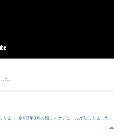
ました
。
まりまし
令和3年3月の稽古スケジュールが決まりました。
→