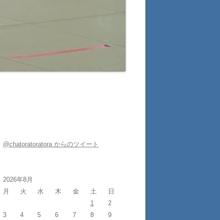
@chatoratoratora からのツイート
2026年8月
月
火
水
木
金
土
日
1
2
3
4
5
6
7
8
9