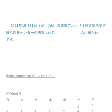
投稿ナビゲーション
←
2021年10月31日（日）の松
淡路市アルクリオ稽古場所変更
帆活性化センターの稽古は休み
のお知らせ。
→
です。
@chatoratoratora からのツイート
2026年8月
月
火
水
木
金
土
日
1
2
3
4
5
6
7
8
9