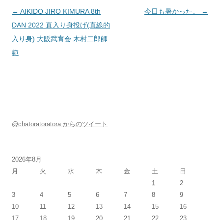
投稿ナビゲーション
←
AIKIDO JIRO KIMURA 8th
今日も暑かった。
→
DAN 2022 直入り身投げ(直線的
入り身) 大阪武育会 木村二郎師
範
@chatoratoratora からのツイート
2026年8月
月
火
水
木
金
土
日
1
2
3
4
5
6
7
8
9
10
11
12
13
14
15
16
17
18
19
20
21
22
23