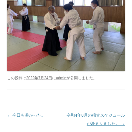
この投稿は
2022年7月24日
に
admin
が公開しました
。
投稿ナビゲーション
←
今日も暑かった。
令和4年8月の稽古スケジュール
が決まりました。
→