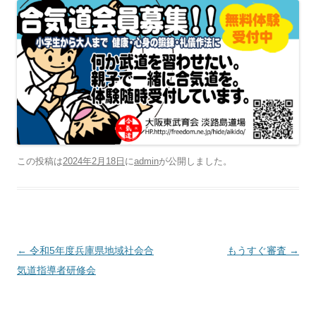
この投稿は
2024年2月18日
に
admin
が公開しました
。
投稿ナビゲーション
←
令和5年度兵庫県地域社会合
もうすぐ審査
→
気道指導者研修会