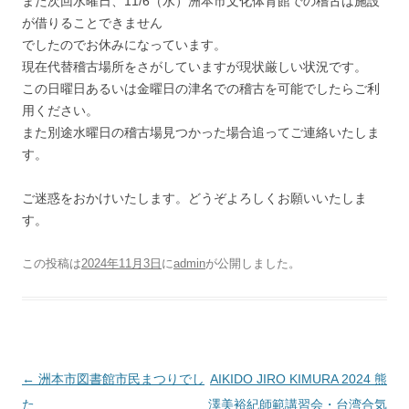
また次回水曜日、11/6（水）洲本市文化体育館での稽古は施設
が借りることできません
でしたのでお休みになっています。
現在代替稽古場所をさがしていますが現状厳しい状況です。
この日曜日あるいは金曜日の津名での稽古を可能でしたらご利
用ください。
また別途水曜日の稽古場見つかった場合追ってご連絡いたしま
す。
ご迷惑をおかけいたします。どうぞよろしくお願いいたしま
す。
この投稿は
2024年11月3日
に
admin
が公開しました
。
投稿ナビゲーション
←
洲本市図書館市民まつりでし
AIKIDO JIRO KIMURA 2024 熊
た
澤美裕紀師範講習会・台湾合気