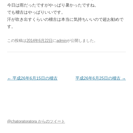
今日は雨だったですがやっぱり暑かったですね。
でも稽古はやっぱりいいです。
汗が吹き出すくらいの稽古は本当に気持ちいいので超お勧めで
す。
この投稿は
2014年6月22日
に
admin
が公開しました
。
投稿ナビゲーション
←
平成26年6月15日の稽古
平成26年6月25日の稽古
→
@chatoratoratora からのツイート