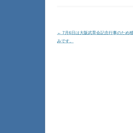
投稿ナビゲーション
←
7月6日は大阪武育会記念行事のため
みです。