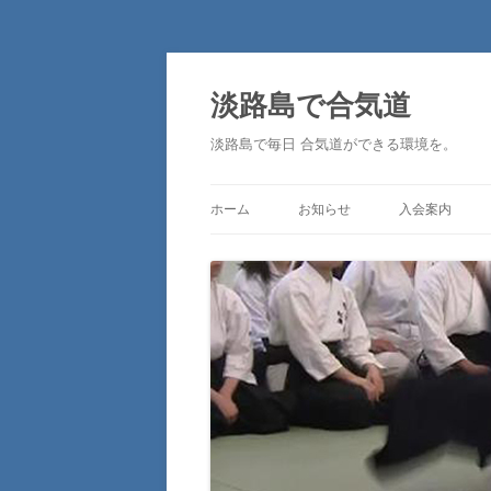
淡路島で合気道
淡路島で毎日 合気道ができる環境を。
ホーム
お知らせ
入会案内