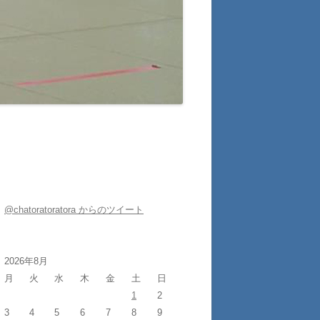
@chatoratoratora からのツイート
2026年8月
月
火
水
木
金
土
日
1
2
3
4
5
6
7
8
9