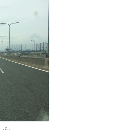
ました
。