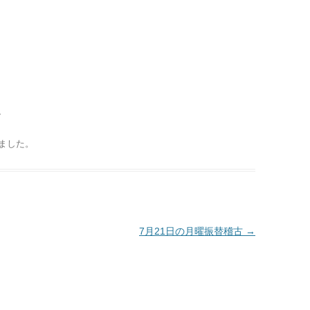
。
ました
。
7月21日の月曜振替稽古
→