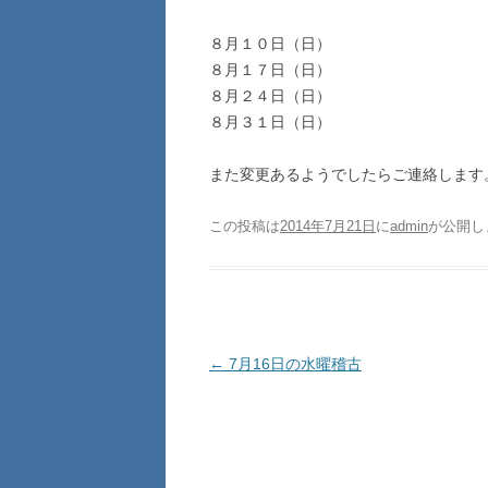
８月１０日（日）
８月１７日（日）
８月２４日（日）
８月３１日（日）
また変更あるようでしたらご連絡します
この投稿は
2014年7月21日
に
admin
が公開し
投稿ナビゲーション
←
7月16日の水曜稽古