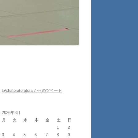
@chatoratoratora からのツイート
2026年8月
月
火
水
木
金
土
日
1
2
3
4
5
6
7
8
9