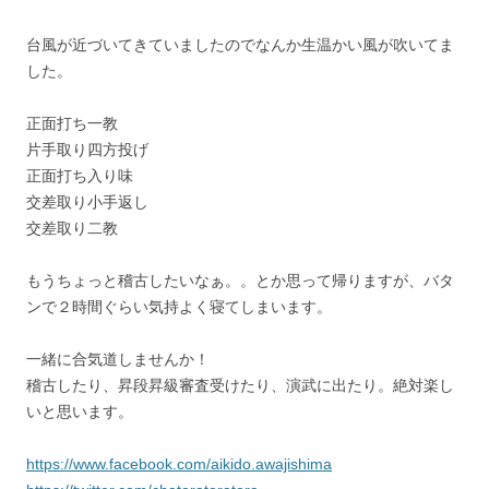
台風が近づいてきていましたのでなんか生温かい風が吹いてま
した。
正面打ち一教
片手取り四方投げ
正面打ち入り味
交差取り小手返し
交差取り二教
もうちょっと稽古したいなぁ。。とか思って帰りますが、バタ
ンで２時間ぐらい気持よく寝てしまいます。
一緒に合気道しませんか！
稽古したり、昇段昇級審査受けたり、演武に出たり。絶対楽し
いと思います。
https://www.facebook.com/aikido.awajishima