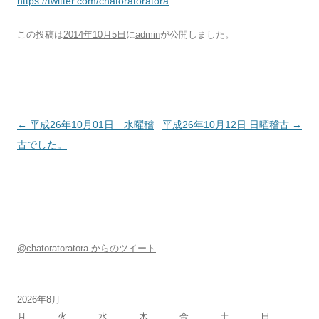
https://twitter.com/chatoratoratora
この投稿は
2014年10月5日
に
admin
が公開しました
。
投稿ナビゲーション
←
平成26年10月01日 水曜稽
平成26年10月12日 日曜稽古
→
古でした。
@chatoratoratora からのツイート
2026年8月
月
火
水
木
金
土
日