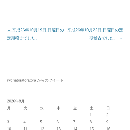
投稿ナビゲーション
←
平成26年10月19日 日曜日の
平成26年10月22日 日曜日の定
定期稽古でした。
期稽古でした。
→
@chatoratoratora からのツイート
2026年8月
月
火
水
木
金
土
日
1
2
3
4
5
6
7
8
9
10
11
12
13
14
15
16