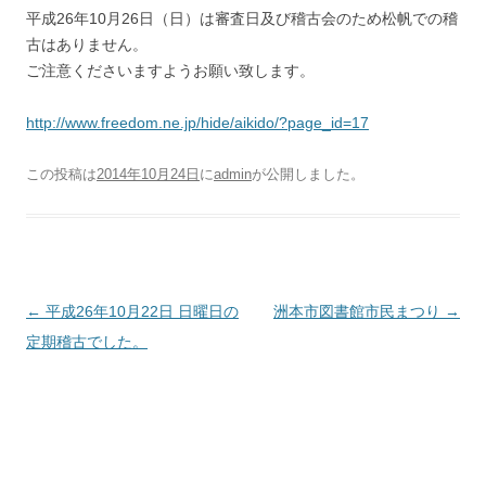
平成26年10月26日（日）は審査日及び稽古会のため松帆での稽
古はありません。
ご注意くださいますようお願い致します。
http://www.freedom.ne.jp/hide/aikido/?page_id=17
この投稿は
2014年10月24日
に
admin
が公開しました
。
投稿ナビゲーション
←
平成26年10月22日 日曜日の
洲本市図書館市民まつり
→
定期稽古でした。