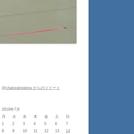
@chatoratoratora からのツイート
2019年7月
月
火
水
木
金
土
日
1
2
3
4
5
6
7
8
9
10
11
12
13
14