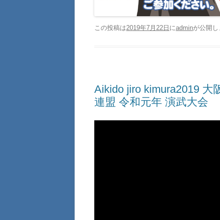
この投稿は
2019年7月22日
に
admin
が公開し
Aikido jiro kimur
連盟 令和元年 演武大会