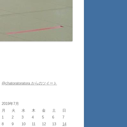
@chatoratoratora からのツイート
2019年7月
月
火
水
木
金
土
日
1
2
3
4
5
6
7
8
9
10
11
12
13
14