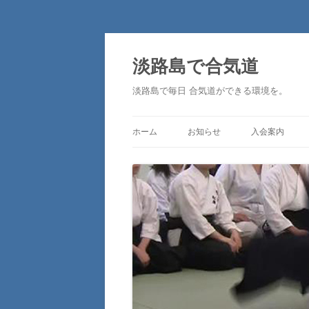
淡路島で合気道
淡路島で毎日 合気道ができる環境を。
ホーム
お知らせ
入会案内