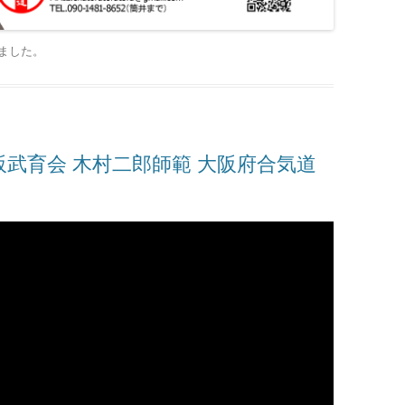
ました
。
a2019 大阪武育会 木村二郎師範 大阪府合気道