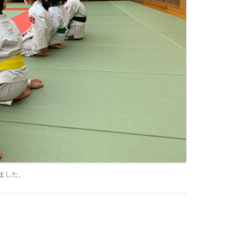
ました
。