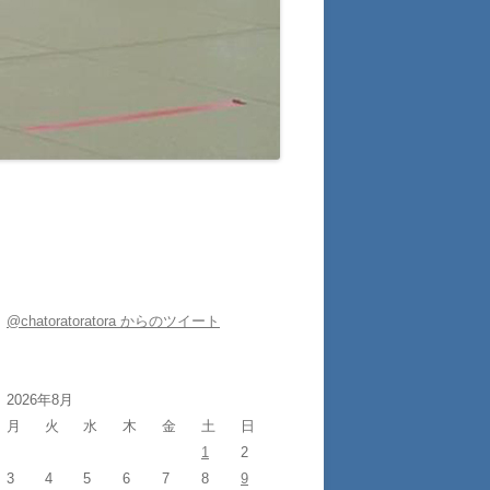
@chatoratoratora からのツイート
2026年8月
月
火
水
木
金
土
日
1
2
3
4
5
6
7
8
9