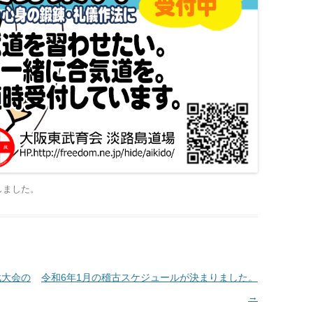
しました
。
武大会の
令和6年1月の稽古スケジュールが決まりました。
→