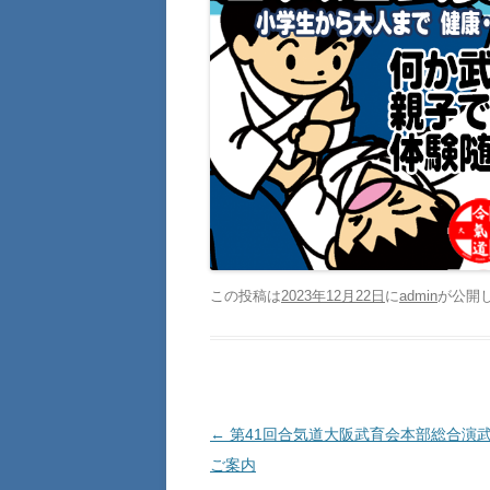
この投稿は
2023年12月22日
に
admin
が公開
投稿ナビゲーション
←
第41回合気道大阪武育会本部総合演
ご案内