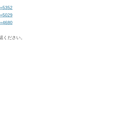
?p=5352
?p=5029
?p=4680
認ください。