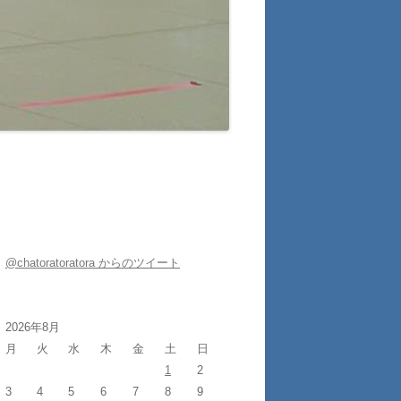
@chatoratoratora からのツイート
2026年8月
月
火
水
木
金
土
日
1
2
3
4
5
6
7
8
9