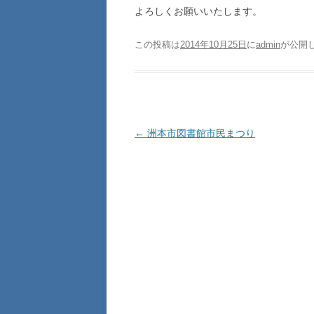
よろしくお願いいたします。
この投稿は
2014年10月25日
に
admin
が公開
投稿ナビゲーション
←
洲本市図書館市民まつり