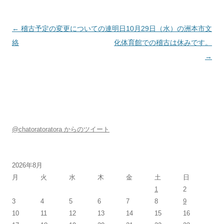
投稿ナビゲーション
←
稽古予定の変更についての連
明日10月29日（水）の洲本市文
絡
化体育館での稽古は休みです。
→
@chatoratoratora からのツイート
2026年8月
月
火
水
木
金
土
日
1
2
3
4
5
6
7
8
9
10
11
12
13
14
15
16