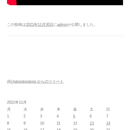
この投稿は
2021年11月30日
に
admin
が公開しました
。
@chatoratoratora からのツイート
2021年11月
月
火
水
木
金
土
日
1
2
3
4
5
6
7
8
9
10
11
12
13
14